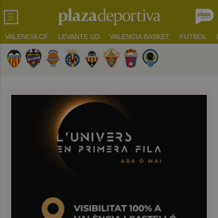
VALENCIA CF
LEVANTE UD
VALENCIA BASKET
FUTBOL