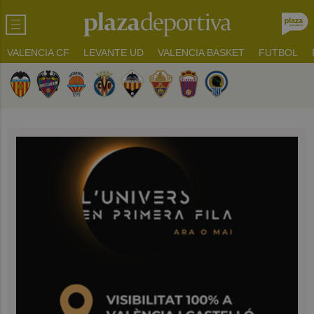
VALENCIA CF
LEVANTE UD
VALENCIA BASKET
FUTBOL