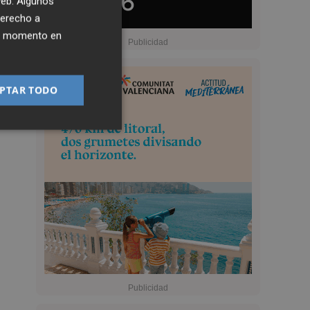
 web. Algunos
derecho a
ier momento en
PTAR TODO