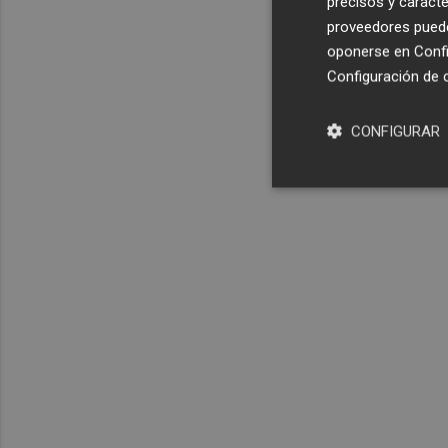
precisos y caracte
proveedores pueden
oponerse en
Confi
Configuración de 
CONFIGURAR