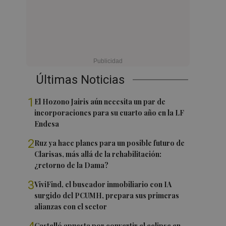
Últimas Noticias
1
El Hozono Jairis aún necesita un par de
incorporaciones para su cuarto año en la LF
Endesa
2
Ruz ya hace planes para un posible futuro de
Clarisas, más allá de la rehabilitación:
¿retorno de la Dama?
3
ViviFind, el buscador inmobiliario con IA
surgido del PCUMH, prepara sus primeras
alianzas con el sector
Castelló apuesta por convertir el eclipse en