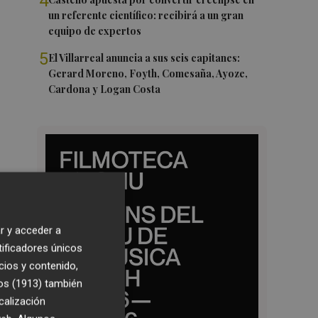
4
un referente científico: recibirá a un gran
equipo de expertos
5
El Villarreal anuncia a sus seis capitanes:
Gerard Moreno, Foyth, Comesaña, Ayoze,
Cardona y Logan Costa
r y acceder a
tificadores únicos
cios y contenido,
os (1913)
también
calización