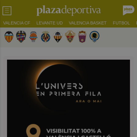
VALENCIA CF
LEVANTE UD
VALENCIA BASKET
FUTBOL