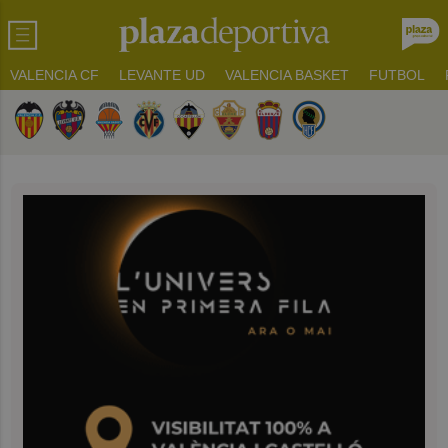
VALENCIA CF
LEVANTE UD
VALENCIA BASKET
FUTBOL