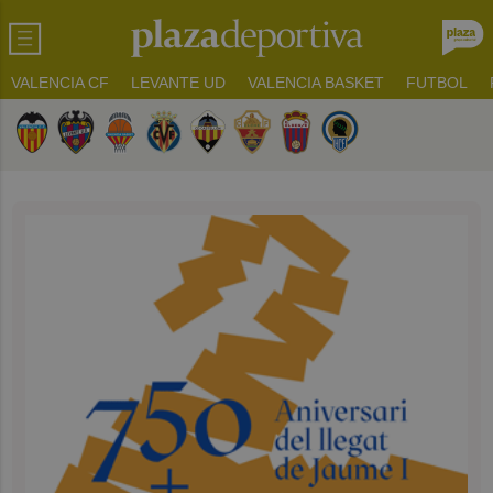
VALENCIA CF
LEVANTE UD
VALENCIA BASKET
FUTBOL