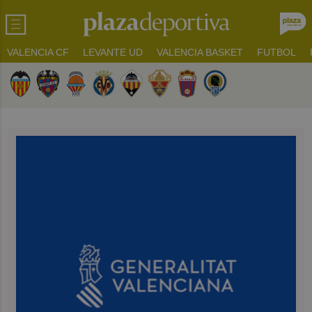
VALENCIA CF
LEVANTE UD
VALENCIA BASKET
FUTBOL