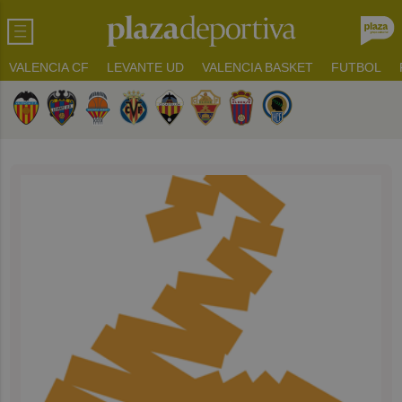
VALENCIA CF
LEVANTE UD
VALENCIA BASKET
FUTBOL