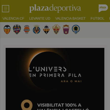
VALENCIA CF
LEVANTE UD
VALENCIA BASKET
FUTBOL