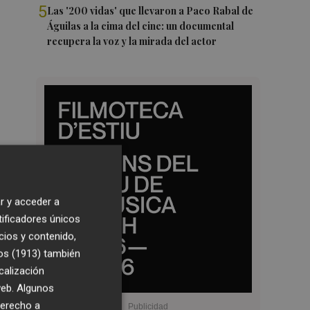
5
Las '200 vidas' que llevaron a Paco Rabal de
Águilas a la cima del cine: un documental
recupera la voz y la mirada del actor
r y acceder a
tificadores únicos
cios y contenido,
os (1913)
también
calización
 web. Algunos
derecho a