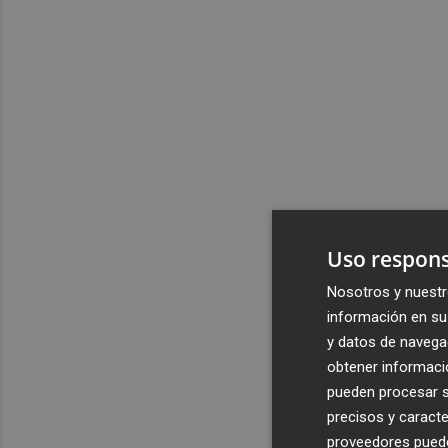
Uso respons
Nosotros y nuestr
información en su 
y datos de navega
obtener informació
pueden procesar su
precisos y caracte
proveedores pueden