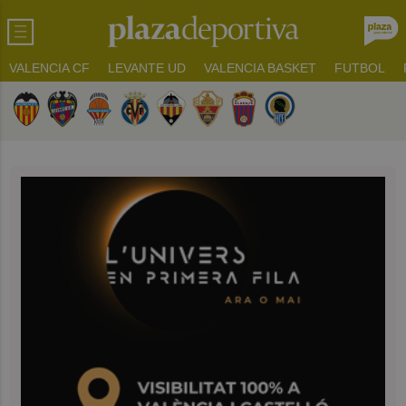
VALENCIA CF
LEVANTE UD
VALENCIA BASKET
FUTBOL