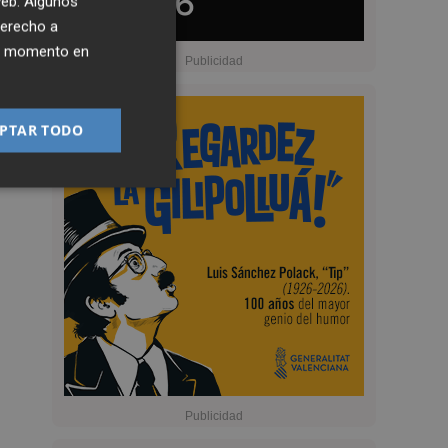
 web. Algunos
derecho a
ier momento en
PTAR TODO