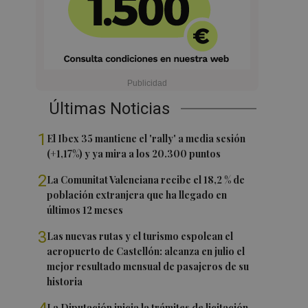
Últimas Noticias
1
El Ibex 35 mantiene el 'rally' a media sesión
(+1,17%) y ya mira a los 20.300 puntos
2
La Comunitat Valenciana recibe el 18,2 % de
población extranjera que ha llegado en
últimos 12 meses
3
Las nuevas rutas y el turismo espolean el
aeropuerto de Castellón: alcanza en julio el
mejor resultado mensual de pasajeros de su
historia
La Diputación inicia la trámites de licitación