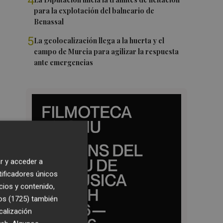
4
para la explotación del balneario de
Benassal
5
La geolocalización llega a la huerta y el
campo de Murcia para agilizar la respuesta
ante emergencias
r y acceder a
tificadores únicos
cios y contenido,
os (1725)
también
calización