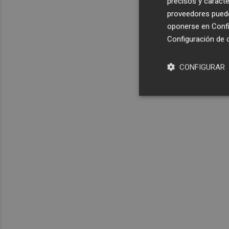
precisos y caracte
proveedores pueden
oponerse en
Confi
Configuración de 
CONFIGURAR