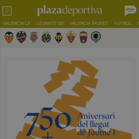
VALENCIA CF
LEVANTE UD
VALENCIA BASKET
FUTBOL