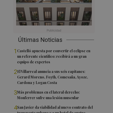
Últimas Noticias
1
Castelló apuesta por convertir el eclipse en
un referente científico: recibirá a un gran
equipo de expertos
2
El Villarreal anuncia a sus seis capitanes:
Gerard Moreno, Foyth, Comesaña, Ayoze,
Cardona y Logan Costa
3
Más problemas en el lateral derecho:
Monferrer sufre una lesión muscular
4
San Javier da viabilidad al nuevo contrato del
transporte urbano y a un hotel de cuatro