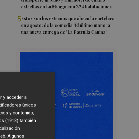
estrellas en La Manga con 324 habitaciones
5
Estos son los estrenos que abren la cartelera
en agosto: de la comedia 'El último mono' a
una nueva entrega de 'La Patrulla Canina'
r y acceder a
tificadores únicos
cios y contenido,
os (1913)
también
calización
 web. Algunos