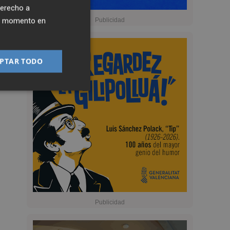
derecho a
ier momento en
PTAR TODO