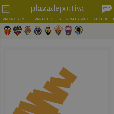
VALENCIA CF
LEVANTE UD
VALENCIA BASKET
FUTBOL