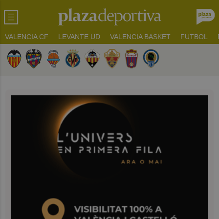
VALENCIA CF
LEVANTE UD
VALENCIA BASKET
FUTBOL