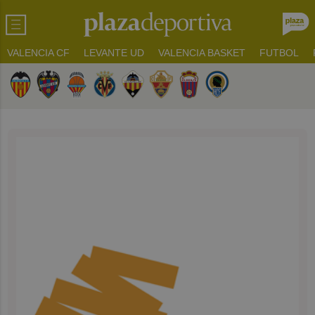
VALENCIA CF
LEVANTE UD
VALENCIA BASKET
FUTBOL