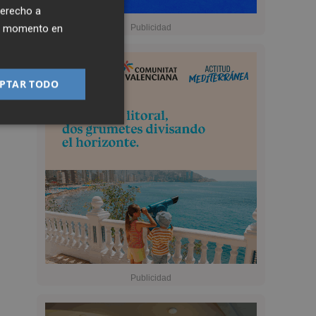
derecho a
ier momento en
PTAR TODO