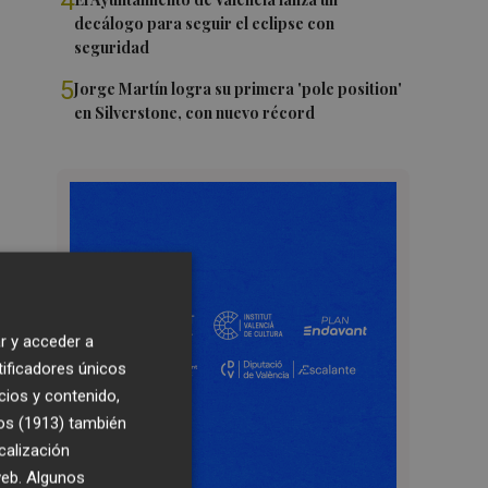
4
decálogo para seguir el eclipse con
seguridad
5
Jorge Martín logra su primera 'pole position'
en Silverstone, con nuevo récord
r y acceder a
tificadores únicos
cios y contenido,
os (1913)
también
calización
 web. Algunos