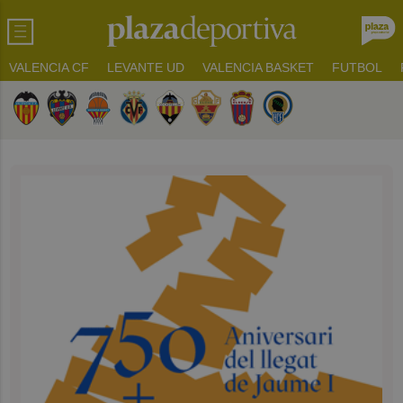
VALENCIA CF
LEVANTE UD
VALENCIA BASKET
FUTBOL