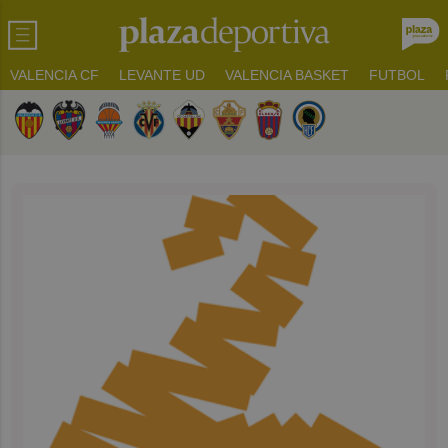
VALENCIA CF
LEVANTE UD
VALENCIA BASKET
FUTBOL