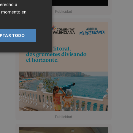
derecho a
ier momento en
PTAR TODO