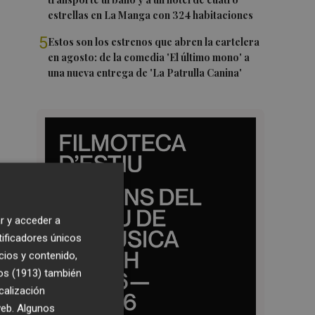
estrellas en La Manga con 324 habitaciones
5
Estos son los estrenos que abren la cartelera
en agosto: de la comedia 'El último mono' a
una nueva entrega de 'La Patrulla Canina'
r y acceder a
tificadores únicos
cios y contenido,
os (1913)
también
calización
 web. Algunos