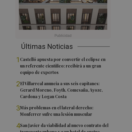
Últimas Noticias
1
Castelló apuesta por convertir el eclipse en
un referente científico: recibirá a un gran
equipo de expertos
2
El Villarreal anuncia a sus seis capitanes:
Gerard Moreno, Foyth, Comesaña, Ayoze,
Cardona y Logan Costa
3
Más problemas en el lateral derecho:
Monferrer sufre una lesión muscular
4
San Javier da viabilidad al nuevo contrato del
transporte urbano y a un hotel de cuatro