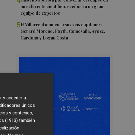
4
un referente científico: recibirá a un gran
equipo de expertos
5
El Villarreal anuncia a sus seis capitanes:
Gerard Moreno, Foyth, Comesaña, Ayoze,
Cardona y Logan Costa
r y acceder a
tificadores únicos
cios y contenido,
os (1913)
también
calización