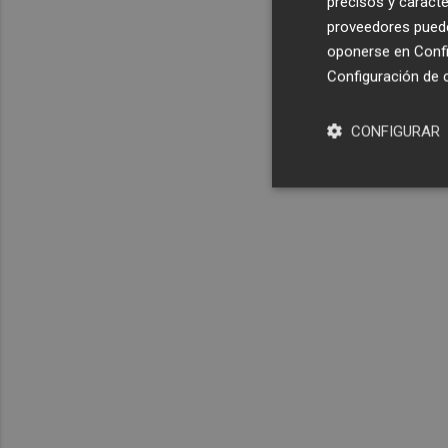
precisos y caracte
proveedores pueden
oponerse en
Confi
Configuración de 
CONFIGURAR