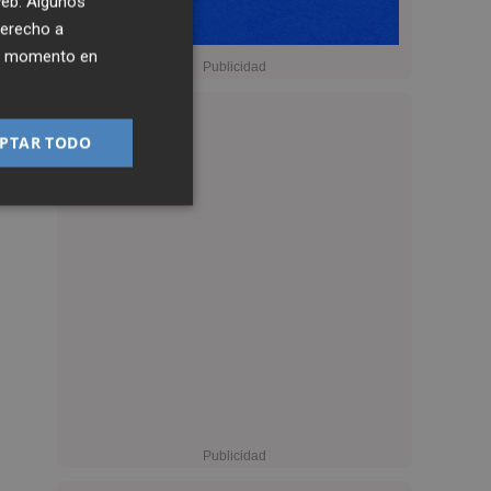
 web. Algunos
derecho a
ier momento en
PTAR TODO