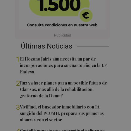
Últimas Noticias
1
El Hozono Jairis aún necesita un par de
incorporaciones para su cuarto año en la LF
Endesa
2
Ruz ya hace planes para un posible futuro de
Clarisas, más allá de la rehabilitación:
¿retorno de la Dama?
3
ViviFind, el buscador inmobiliario con IA
surgido del PCUMH, prepara sus primeras
alianzas con el sector
Castelló apuesta por convertir el eclipse en