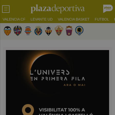
VALENCIA CF
LEVANTE UD
VALENCIA BASKET
FUTBOL