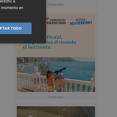
derecho a
ier momento en
PTAR TODO