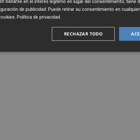
 basarse en el interés legítimo en lugar del consentimiento; tiene 
guración de publicidad
. Puede retirar su consentimiento en cualqu
cookies
.
Política de privacidad
RECHAZAR TODO
ACE