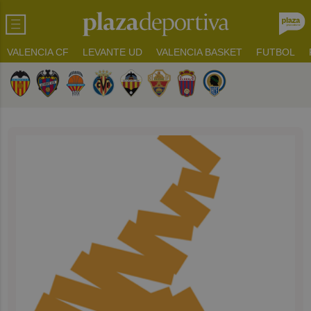
VALENCIA CF
LEVANTE UD
VALENCIA BASKET
FUTBOL