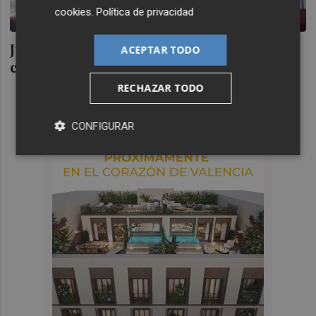
cookies
.
Política de privacidad
Juan Antonio Pizzi puede proclamarse
ACEPTAR TODO
campeón de Copa con el León mexicano
RECHAZAR TODO
CONFIGURAR