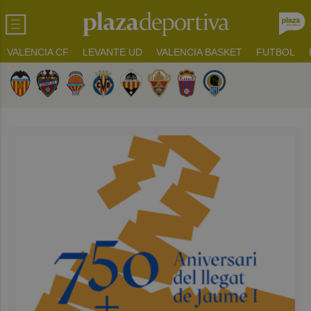
VALENCIA CF
LEVANTE UD
VALENCIA BASKET
FUTBOL