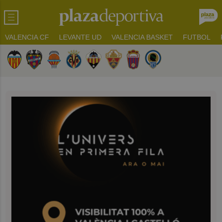
VALENCIA CF
LEVANTE UD
VALENCIA BASKET
FUTBOL