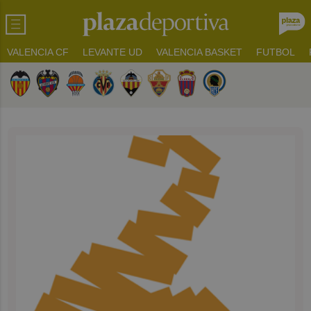
VALENCIA CF
LEVANTE UD
VALENCIA BASKET
FUTBOL