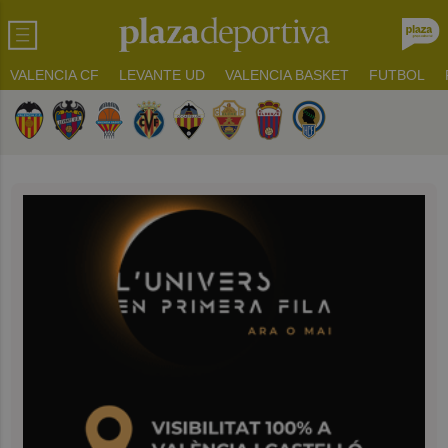
VALENCIA CF
LEVANTE UD
VALENCIA BASKET
FUTBOL