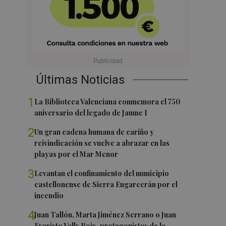
Últimas Noticias
1
La Biblioteca Valenciana conmemora el 750
aniversario del legado de Jaume I
2
Un gran cadena humana de cariño y
reivindicación se vuelve a abrazar en las
playas por el Mar Menor
3
Levantan el confinamiento del municipio
castellonense de Sierra Engarcerán por el
incendio
4
Juan Tallón, Marta Jiménez Serrano o Juan
Evaristo Valls Boix, protagonistas de la