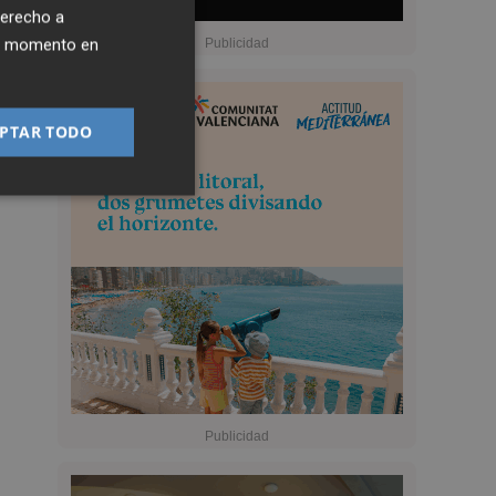
derecho a
ier momento en
PTAR TODO