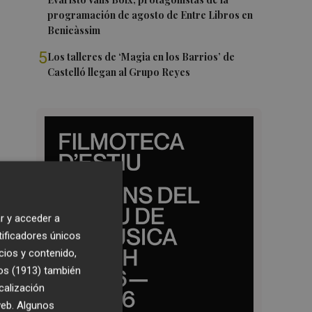
programación de agosto de Entre Libros en
Benicàssim
5
Los talleres de ‘Magia en los Barrios’ de
Castelló llegan al Grupo Reyes
r y acceder a
tificadores únicos
cios y contenido,
os (1913)
también
calización
 web. Algunos