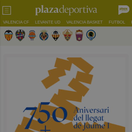
VALENCIA CF
LEVANTE UD
VALENCIA BASKET
FUTBOL