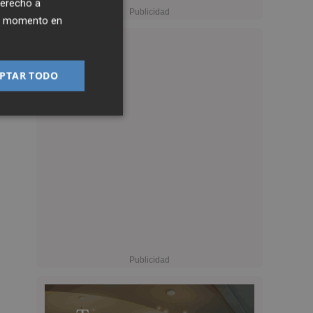
derecho a
ier momento en
PTAR TODO