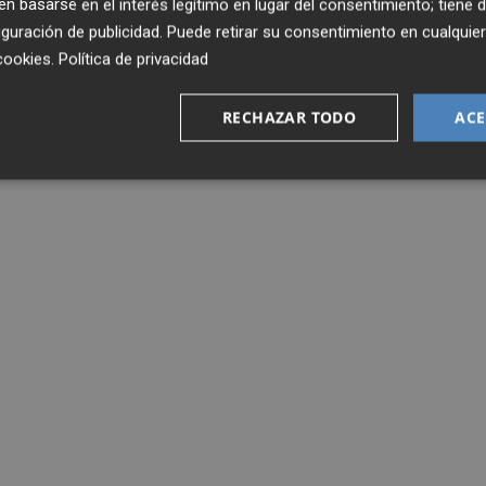
 basarse en el interés legítimo en lugar del consentimiento; tiene 
guración de publicidad
. Puede retirar su consentimiento en cualqu
cookies
.
Política de privacidad
RECHAZAR TODO
ACE