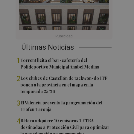
Últimas Noticias
1
Torrent licita el bar-cafetería del
Polideportivo Municipal Anabel Medina
2
Los clubes de Castellón de taekwon-do ITF
ponen a la provincia en el mapa en la
temporada 25/26
3
El Valencia presenta la programación del
Trofeu Taronja
4
Bétera adquiere 10 emisoras TETRA
destinadas a Protección Civil para optimizar
la coordinación en emergencias