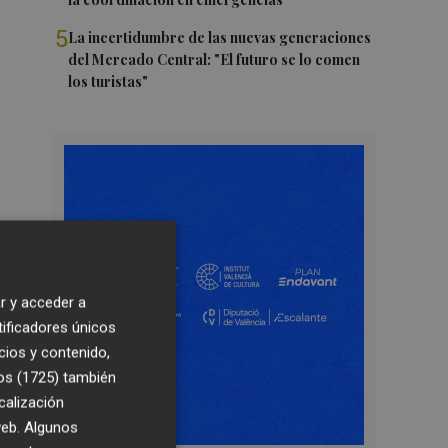
5
La incertidumbre de las nuevas generaciones
del Mercado Central: "El futuro se lo comen
los turistas"
r y acceder a
tificadores únicos
cios y contenido,
os (1725)
también
calización
 web. Algunos