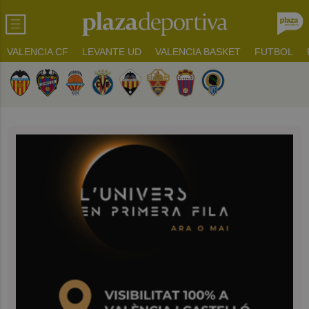
VALENCIA CF
LEVANTE UD
VALENCIA BASKET
FUTBOL