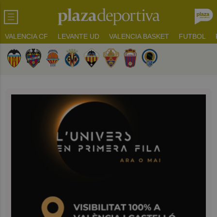
VALENCIA CF
LEVANTE UD
VALENCIA BASKET
FUTBOL