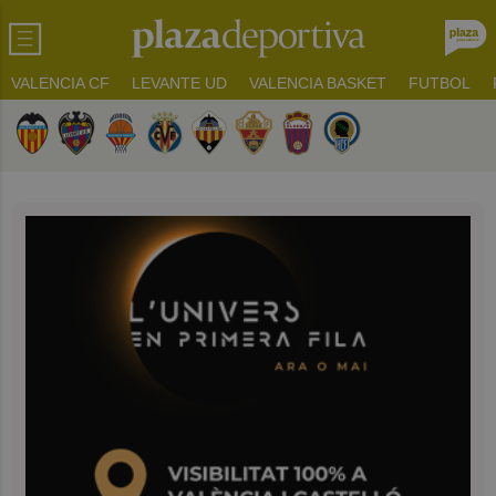
VALENCIA CF
LEVANTE UD
VALENCIA BASKET
FUTBOL