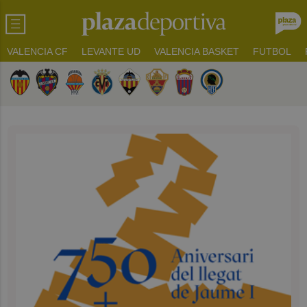
VALENCIA CF
LEVANTE UD
VALENCIA BASKET
FUTBOL