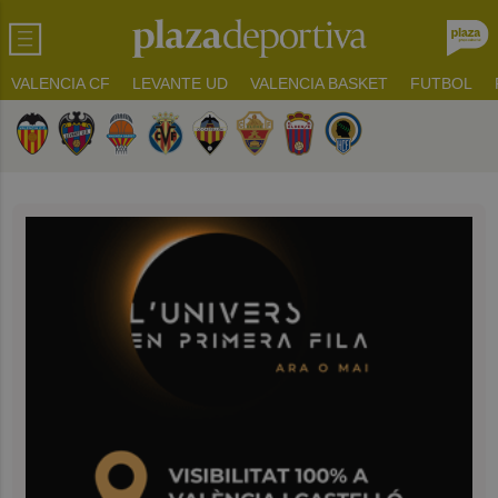
VALENCIA CF
LEVANTE UD
VALENCIA BASKET
FUTBOL