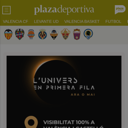
VALENCIA CF
LEVANTE UD
VALENCIA BASKET
FUTBOL