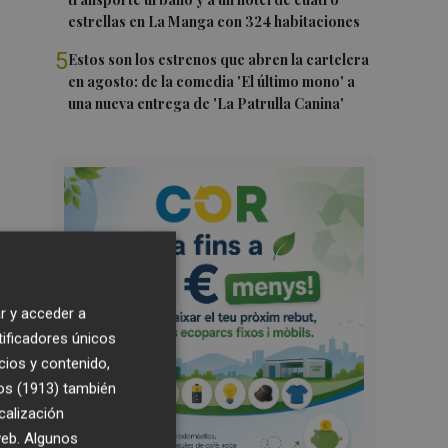
estrellas en La Manga con 324 habitaciones
5
Estos son los estrenos que abren la cartelera
en agosto: de la comedia 'El último mono' a
una nueva entrega de 'La Patrulla Canina'
r y acceder a
tificadores únicos
cios y contenido,
os (1913)
también
calización
 web. Algunos