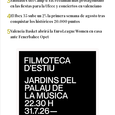
3
Entidades del Camp d'Elx reclaman más protagonismo
en las fiestas para la Ufece y conciertos en valenciano
4
El Ibex 35 sube un 2% la primera semana de agosto tras
conquistar los históricos 20.000 puntos
5
Valencia Basket abrirá la EuroLeague Women en casa
ante Fenerbahce Opet