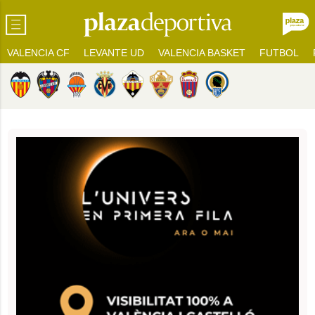
VALENCIA CF
LEVANTE UD
VALENCIA BASKET
FUTBOL