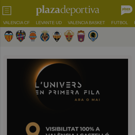
VALENCIA CF
LEVANTE UD
VALENCIA BASKET
FUTBOL