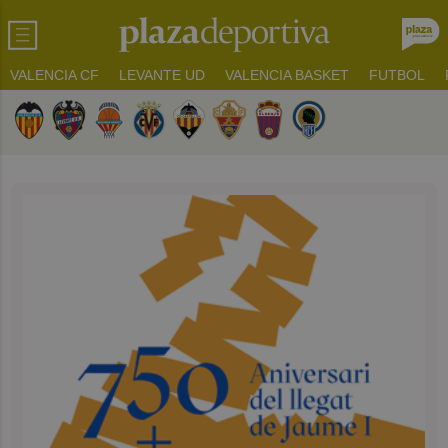
VALENCIA CF
LEVANTE UD
VALENCIA BASKET
FUTBOL