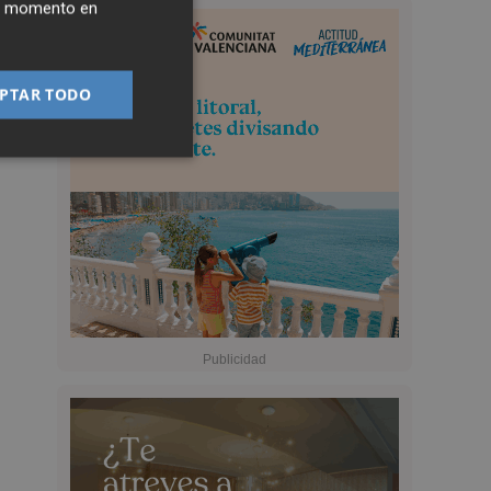
ier momento en
PTAR TODO