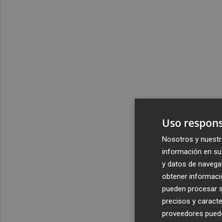
Uso respons
Nosotros y nuestr
información en su 
y datos de navega
obtener informació
pueden procesar su
precisos y caracte
proveedores pueden