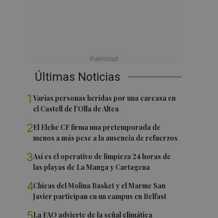
Últimas Noticias
1
Varias personas heridas por una carcasa en
el Castell de l'Olla de Altea
2
El Elche CF firma una pretemporada de
menos a más pese a la ausencia de refuerzos
3
Así es el operativo de limpieza 24 horas de
las playas de La Manga y Cartagena
4
Chicas del Molina Basket y el Marme San
Javier participan en un campus en Belfast
5
La FAO advierte de la señal climática