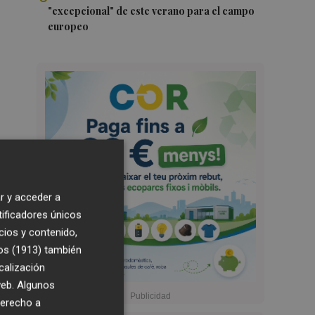
"excepcional" de este verano para el campo
europeo
r y acceder a
tificadores únicos
cios y contenido,
os (1913)
también
calización
 web. Algunos
derecho a