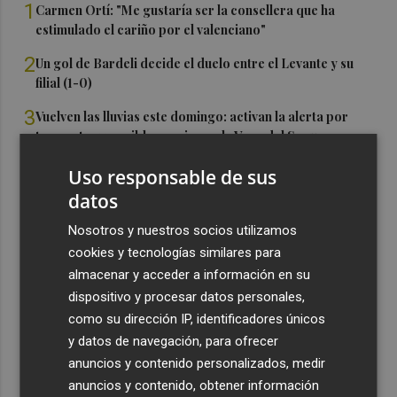
1
Carmen Ortí: "Me gustaría ser la consellera que ha
estimulado el cariño por el valenciano"
2
Un gol de Bardeli decide el duelo entre el Levante y su
filial (1-0)
3
Vuelven las lluvias este domingo: activan la alerta por
tormentas y posible granizo en la Vega del Segura,
Noroeste, Altiplano y Guadalentín
Uso responsable de sus
4
Asaja Alicante calcula que en la provincia se arrancarán
datos
50.000 plantas enfermas por clorosis nervial amarilla
Nosotros y nuestros socios utilizamos
5
Más de 90 pymes murcianas invertirán 14 millones de
cookies y tecnologías similares para
euros tras las ayudas del Info
almacenar y acceder a información en su
dispositivo y procesar datos personales,
como su dirección IP, identificadores únicos
y datos de navegación, para ofrecer
anuncios y contenido personalizados, medir
anuncios y contenido, obtener información