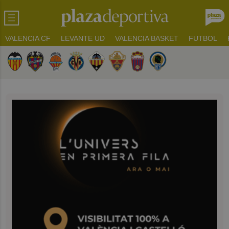
VALENCIA CF
LEVANTE UD
VALENCIA BASKET
FUTBOL