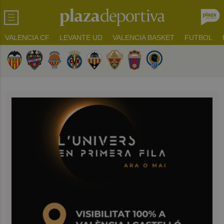
VALENCIA CF
LEVANTE UD
VALENCIA BASKET
FUTBOL