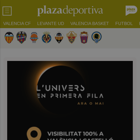
VALENCIA CF
LEVANTE UD
VALENCIA BASKET
FUTBOL