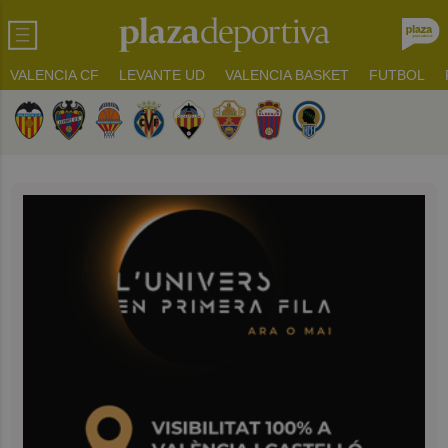
VALENCIA CF
LEVANTE UD
VALENCIA BASKET
FUTBOL