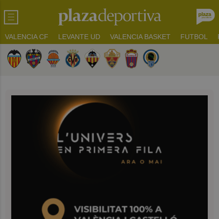
VALENCIA CF
LEVANTE UD
VALENCIA BASKET
FUTBOL