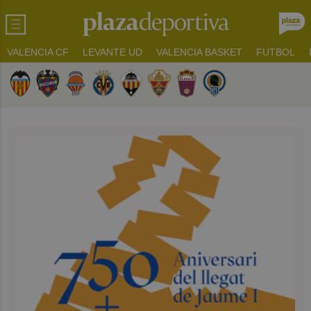
VALENCIA CF
LEVANTE UD
VALENCIA BASKET
FUTBOL