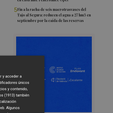
5
Fin a la racha de seis macrotrasvases del
Tajo al Segura: reducen el agua a 27 hm3 en
septiembre por la caída de las reservas
r y acceder a
tificadores únicos
cios y contenido,
os (1913)
también
calización
 web. Algunos