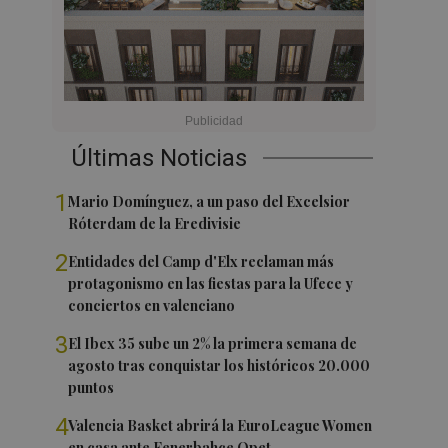
Últimas Noticias
1
Mario Domínguez, a un paso del Excelsior
Róterdam de la Eredivisie
2
Entidades del Camp d'Elx reclaman más
protagonismo en las fiestas para la Ufece y
conciertos en valenciano
3
El Ibex 35 sube un 2% la primera semana de
agosto tras conquistar los históricos 20.000
puntos
4
Valencia Basket abrirá la EuroLeague Women
en casa ante Fenerbahce Opet