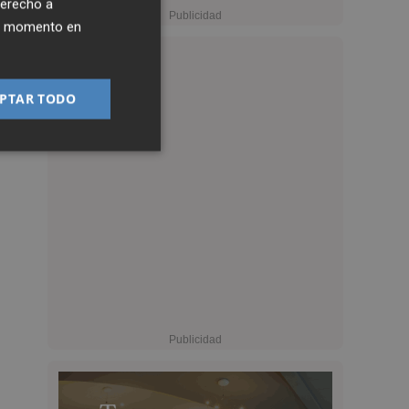
derecho a
ier momento en
PTAR TODO