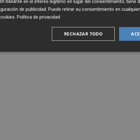
 basarse en el interés legítimo en lugar del consentimiento; tiene 
guración de publicidad
. Puede retirar su consentimiento en cualqu
cookies
.
Política de privacidad
RECHAZAR TODO
ACE